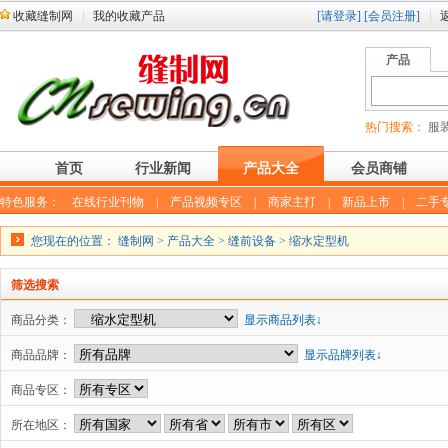
收藏缝制网
我的收藏产品
[请登录]
[会员注册]
产品
热门搜索：
服装
首页
行业新闻
产品大全
会员商铺
特色服务：
在线行业刊物
|
产品视频专区
|
商家主打
|
新品上市
|
二手
您现在的位置：
缝制网
>
产品大全
>
缝前设备
>
缩水定型机
筛选搜索
商品分类：
显示商品列表↓
商品品牌：
显示品牌列表↓
商品专区：
所在地区：