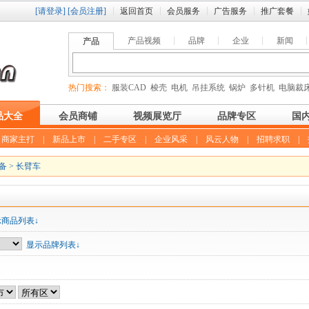
[请登录]
[会员注册]
返回首页
会员服务
广告服务
推广套餐
产品视频
品牌
企业
新闻
产品
热门搜索：
服装CAD
梭壳
电机
吊挂系统
锅炉
多针机
电脑裁
品大全
会员商铺
视频展览厅
品牌专区
国
|
商家主打
|
新品上市
|
二手专区
|
企业风采
|
风云人物
|
招聘求职
|
备
>
长臂车
示商品列表↓
显示品牌列表↓