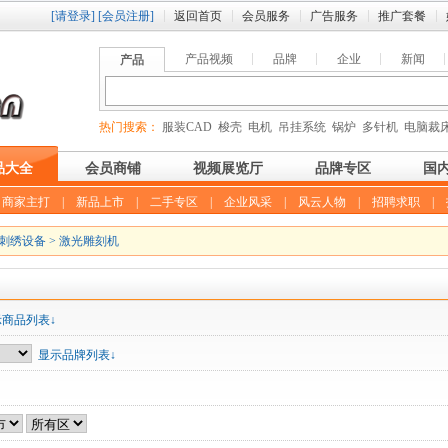
[请登录]
[会员注册]
返回首页
会员服务
广告服务
推广套餐
产品视频
品牌
企业
新闻
产品
热门搜索：
服装CAD
梭壳
电机
吊挂系统
锅炉
多针机
电脑裁
品大全
会员商铺
视频展览厅
品牌专区
国
|
商家主打
|
新品上市
|
二手专区
|
企业风采
|
风云人物
|
招聘求职
|
刺绣设备
>
激光雕刻机
示商品列表↓
显示品牌列表↓