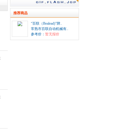
推荐商品
“百联（Bealead)”牌..
常熟市百联自动机械有..
参考价：
暂无报价
激
激