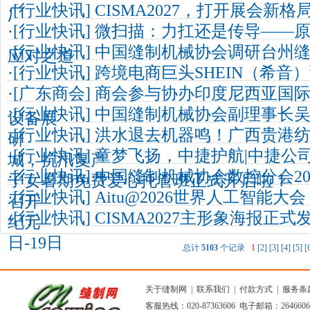
·[
行业快讯
]
CISMA2027，打开展会新格
厂
·[
行业快讯
]
微扫描：力扛还是传导——
·[
行业快讯
]
中国缝制机械协会调研台州
应对之道
·[
行业快讯
]
跨境电商巨头SHEIN（希音
·[
广东商会
]
商会参与协办印度尼西亚国际
·[
行业快讯
]
中国缝制机械协会副理事长
设备展
·[
行业快讯
]
洪水退去机器鸣！广西贵港
研
·[
行业快讯
]
童梦飞扬，中捷护航|中捷公司
城，抗汛复产
·[
行业快讯
]
中国缝制机械协会数控分会20
子女暑期免费爱心托管班正式开启啦！
·[
行业快讯
]
Aitu@2026世界人工智能大
召开
·[
行业快讯
]
CISMA2027主形象海报正式
纪元
日-19日
总计
5103
个记录
1
[2]
[3]
[4]
[5]
[
关于缝制网
|
联系我们
|
付款方式
|
服务条
客服热线：020-87363606 电子邮箱：264660