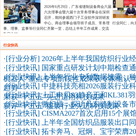
会六届六次理事会圆满召开 同期参观考察
2026年6月29日，广东省缝制设备商会六届
西门子深圳研发中心
六次理事会暨六届十次常务理事会在深圳
召开，期间参观西门子工业软件深圳研发
中心。商会理事会领导班子成员、常务理
行业同仁，向
事、理事、监事等行业同仁齐聚一堂，总结上半年工作成果，交流
数字化转..
行业快讯
·[
行业分析
]
2026年上半年我国纺织行业
·[
行业快讯
]
国家重点研发计划中期检查通
·[
行业快讯
]
上半年行业专利数据披露，
机器人”重点专项阶段性成果获专家组认
·[
行业快讯
]
中捷科技亮相2026服装行业
趋势
·[
行业快讯
]
上工申贝S3静音王和KL38
果获“十五五”先进适用科技成果
·[
行业快讯
]
微扫描：探访丹东缝制设备
获评“十五五”服装行业先进科技成果
·[
行业快讯
]
CISMA2027首次启用15个展
·[
行业快讯
]
上半年全国纺织品服装出口同比
·[
行业快讯
]
拓卡奔马、冠炯、宝宇荣膺20