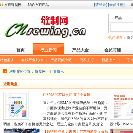
收藏缝制网
我的收藏产品
[请登录]
[会员注册]
产品
热门搜索：
服装
首页
行业新闻
产品大全
会员商铺
特色服务：
在线行业刊物
|
产品视频专区
|
商家主打
|
新品上市
|
二手
您现在的位置：
缝制网
>
行业快讯
近期焦点
CISMA2027首次启用15个展馆
近几年，CISMA的规模仍然呈上升趋势，
一方面体现出缝制产业链的不断延伸，另
一方面是展会既有各个板块产品的不断丰
富和细化。虽然CISMA的展区划分不断在
调整，也免不了有捉襟见肘之处。经过几轮的方案提交和反复论
设计取CISMA
证，CISMA2027的展..
【数智转型 创见未来】广东省缝制设备商