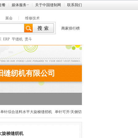
套餐
媒体服务
关于中国缝制网
联系我们
展会
维修技术
商家排行榜
床
ERP
平缝机
烫斗
阳缝纫机有限公司
·单针综合送料水平大旋梭缝纫机
单针可开/关侧切
大旋梭缝纫机