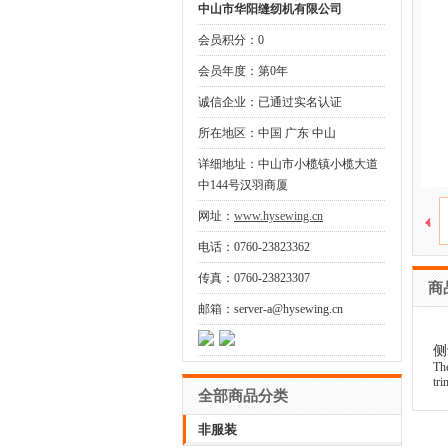
中山市华阳缝纫机有限公司
会员积分：0
会员年度：第0年
诚信企业：已通过实名认证
所在地区：中国 广东 中山
详细地址：中山市小榄镇小榄大道
中144号汉羽商厦
网址：
www.hysewing.cn
电话：0760-23823362
传真：0760-23823307
商
邮箱：server-a@hysewing.cn
侧
The
tri
全部商品分类
非服装