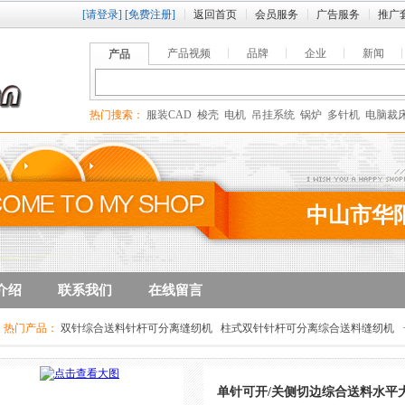
[请登录]
[免费注册]
返回首页
会员服务
广告服务
推广
产品视频
品牌
企业
新闻
产品
热门搜索：
服装CAD
梭壳
电机
吊挂系统
锅炉
多针机
电脑裁
中山市华
介绍
联系我们
在线留言
热门产品：
双针综合送料针杆可分离缝纫机
柱式双针针杆可分离综合送料缝纫机
边综合送料水平大旋梭缝纫机
程序控制差动皱拢拼合缝缝纫机
单针可开/关侧切边综合送料水平