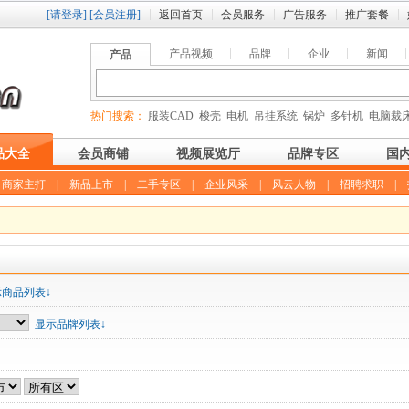
[请登录]
[会员注册]
返回首页
会员服务
广告服务
推广套餐
产品视频
品牌
企业
新闻
产品
热门搜索：
服装CAD
梭壳
电机
吊挂系统
锅炉
多针机
电脑裁
品大全
会员商铺
视频展览厅
品牌专区
国
|
商家主打
|
新品上市
|
二手专区
|
企业风采
|
风云人物
|
招聘求职
|
示商品列表↓
显示品牌列表↓